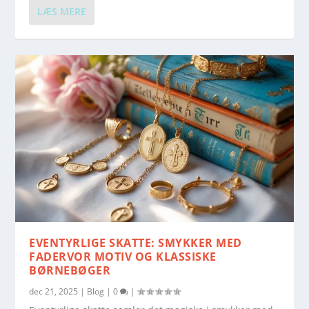
LÆS MERE
EVENTYRLIGE SKATTE: SMYKKER MED
FADERVOR MOTIV OG KLASSISKE
BØRNEBØGER
dec 21, 2025
|
Blog
|
0
|