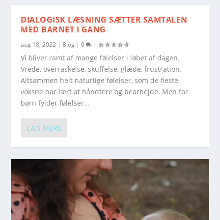
DIALOGISK LÆSNING SÆTTER SAMTALEN
MED BARNET I GANG
aug 18, 2022
|
Blog
|
0
|
Vi bliver ramt af mange følelser i løbet af dagen.
Vrede, overraskelse, skuffelse, glæde, frustration.
Altsammen helt naturlige følelser, som de fleste
voksne har lært at håndtere og bearbejde. Men for
børn fylder følelser...
LÆS MERE