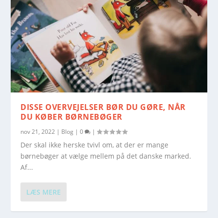
DISSE OVERVEJELSER BØR DU GØRE, NÅR
DU KØBER BØRNEBØGER
nov 21, 2022
|
Blog
|
0
|
Der skal ikke herske tvivl om, at der er mange
børnebøger at vælge mellem på det danske marked.
Af...
LÆS MERE