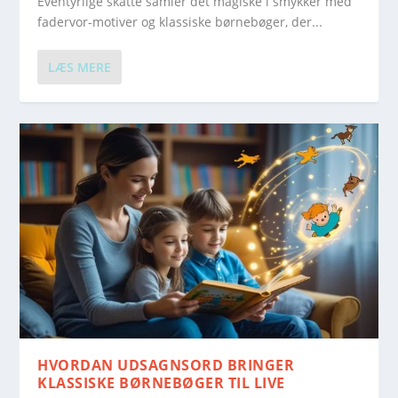
Eventyrlige skatte samler det magiske i smykker med
fadervor-motiver og klassiske børnebøger, der...
LÆS MERE
HVORDAN UDSAGNSORD BRINGER
KLASSISKE BØRNEBØGER TIL LIVE