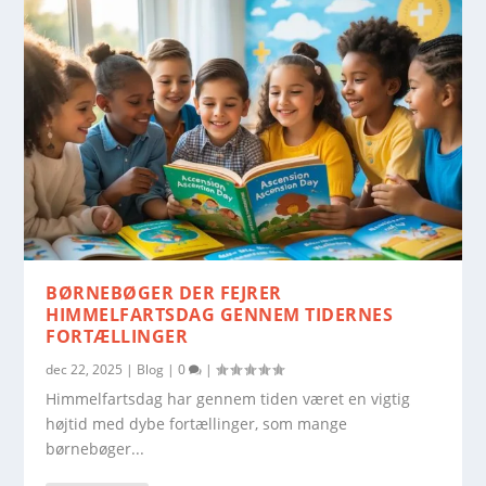
BØRNEBØGER DER FEJRER
HIMMELFARTSDAG GENNEM TIDERNES
FORTÆLLINGER
dec 22, 2025
|
Blog
|
0
|
Himmelfartsdag har gennem tiden været en vigtig
højtid med dybe fortællinger, som mange
børnebøger...