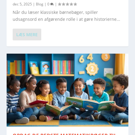
dec 5, 2025
|
Blog
|
0
|
Når du læser klassiske børnebøger, spiller
udsagnsord en afgørende rolle i at gøre historierne...
LÆS MERE