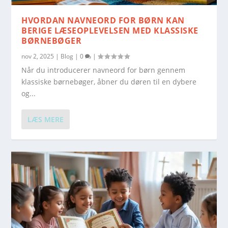
HVORDAN NAVNEORD FOR BØRN KAN
BERIGE LÆSEOPLEVELSEN MED KLASSISKE
BØRNEBØGER
nov 2, 2025
|
Blog
|
0
|
Når du introducerer navneord for børn gennem
klassiske børnebøger, åbner du døren til en dybere
og...
LÆS MERE