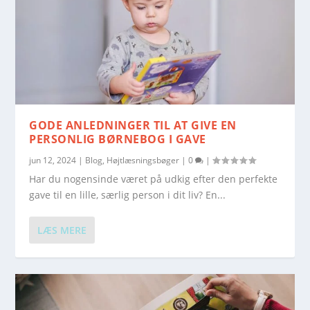
GODE ANLEDNINGER TIL AT GIVE EN
PERSONLIG BØRNEBOG I GAVE
jun 12, 2024
|
Blog
,
Højtlæsningsbøger
|
0
|
Har du nogensinde været på udkig efter den perfekte
gave til en lille, særlig person i dit liv? En...
LÆS MERE