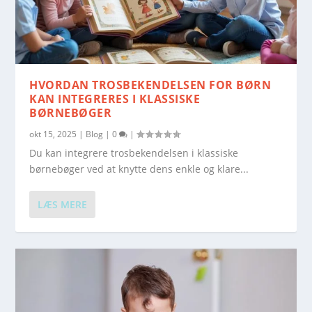
HVORDAN TROSBEKENDELSEN FOR BØRN
KAN INTEGRERES I KLASSISKE
BØRNEBØGER
okt 15, 2025
|
Blog
|
0
|
Du kan integrere trosbekendelsen i klassiske
børnebøger ved at knytte dens enkle og klare...
LÆS MERE