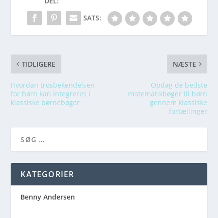
DEL:
SATS:
TIDLIGERE
NÆSTE
Hvordan trosbekendelsen
Opdag de bedste
for børn kan integreres i
matematikbøger til børn
klassiske børnebøger
gennem klassiske
fortællinger
KATEGORIER
Benny Andersen