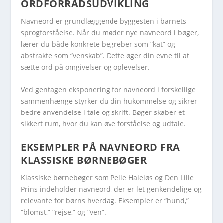
ORDFORRÅDSUDVIKLING
Navneord er grundlæggende byggesten i barnets
sprogforståelse. Når du møder nye navneord i bøger,
lærer du både konkrete begreber som “kat” og
abstrakte som “venskab”. Dette øger din evne til at
sætte ord på omgivelser og oplevelser.
Ved gentagen eksponering for navneord i forskellige
sammenhænge styrker du din hukommelse og sikrer
bedre anvendelse i tale og skrift. Bøger skaber et
sikkert rum, hvor du kan øve forståelse og udtale.
EKSEMPLER PÅ NAVNEORD FRA
KLASSISKE BØRNEBØGER
Klassiske børnebøger som Pelle Haleløs og Den Lille
Prins indeholder navneord, der er let genkendelige og
relevante for børns hverdag. Eksempler er “hund,”
“blomst,” “rejse,” og “ven”.