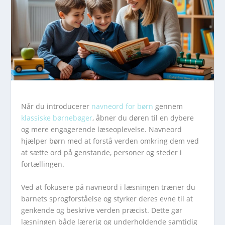
Når du introducerer
navneord for børn
gennem
klassiske børnebøger
, åbner du døren til en dybere
og mere engagerende læseoplevelse. Navneord
hjælper børn med at forstå verden omkring dem ved
at sætte ord på genstande, personer og steder i
fortællingen.
Ved at fokusere på navneord i læsningen træner du
barnets sprogforståelse og styrker deres evne til at
genkende og beskrive verden præcist. Dette gør
læsningen både lærerig og underholdende samtidig