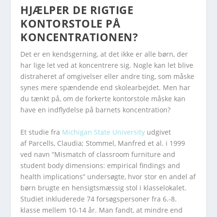
HJÆLPER DE RIGTIGE
KONTORSTOLE PÅ
KONCENTRATIONEN?
Det er en kendsgerning, at det ikke er alle børn, der
har lige let ved at koncentrere sig. Nogle kan let blive
distraheret af omgivelser eller andre ting, som måske
synes mere spændende end skolearbejdet. Men har
du tænkt på, om de forkerte kontorstole måske kan
have en indflydelse på barnets koncentration?
Et studie fra
Michigan State University
udgivet
af Parcells, Claudia; Stommel, Manfred et al. i 1999
ved navn “Mismatch of classroom furniture and
student body dimensions: empirical findings and
health implications” undersøgte, hvor stor en andel af
børn brugte en hensigtsmæssig stol i klasselokalet.
Studiet inkluderede 74 forsøgspersoner fra 6.-8.
klasse mellem 10-14 år. Man fandt, at mindre end