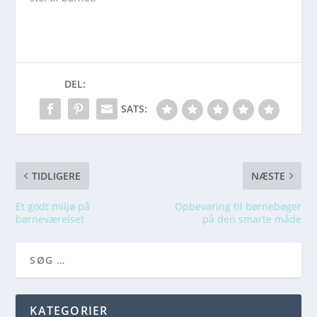
DEL:
SATS:
TIDLIGERE
NÆSTE
Et godt miljø på
Opbevaring til børnebøger
børneværelset
på den smarte måde
KATEGORIER